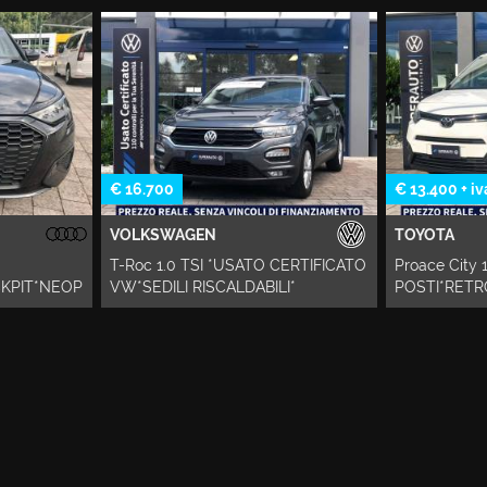
€ 13.400 + iva
€ 24.900
TOYOTA
VOLKSWA
 CERTIFICATO
Proace City 1.5D 130 CV *3
Caddy 2.0
LI*
POSTI*RETROCAMERA*PREZZO +
*DOPPIA 
IVA*