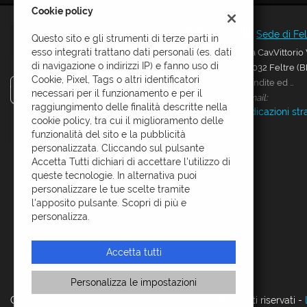
Cookie policy
questi
CONTATTI
strumenti
Sede di Fel
Questo sito e gli strumenti di terze parti in
di
esso integrati trattano dati personali (es. dati
Via Cav.Vittorio
tracciamento
di navigazione o indirizzi IP) e fanno uso di
32032 Feltre (B
si
Cookie, Pixel, Tags o altri identificatori
rimanda
Vendite ed assistenza:
superautofeltre
necessari per il funzionamento e per il
alla
Email:
raggiungimento delle finalità descritte nella
cookie
Indicazioni str
cookie policy, tra cui il miglioramento delle
policy.
funzionalità del sito e la pubblicità
Puoi
personalizzata. Cliccando sul pulsante
rivedere
Accetta Tutti dichiari di accettare l'utilizzo di
e
queste tecnologie. In alternativa puoi
modificare
personalizzare le tue scelte tramite
le
l'apposito pulsante. Scopri di più e
tue
Leggi
personalizza.
scelte
la
in
cookie
qualsiasi
policy
Accetta tutti
momento.
Personalizza le impostazioni
e
Copyright © 2026 GestionaleAuto.com S.r.l., Tutti i diritti riservati -
oni