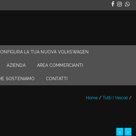
CONFIGURA LA TUA NUOVA VOLKSWAGEN
AZIENDA
AREA COMMERCIANTI
CHE SOSTENIAMO
CONTATTI
Home
/
Tutti I Veicoli
/
<
>