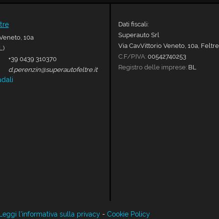
Dati fiscali:
tre
Superauto Srl
 Veneto, 10a
Via Cav.Vittorio Veneto, 10a, Feltre
L)
C.F/P.IVA:
00542740253
+39 0439 310370
Registro delle imprese:
BL
d.perenzin@superautofeltre.it
adali
Leggi l'informativa sulla privacy
-
Cookie Policy