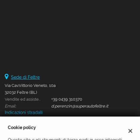
Salva
le
impostazioni
Sede di Feltre
Via Cav.Vittorio Veneto, 10a
32032 Feltre (BL)
Vendite ed assistenza:
+39 0439 310370
Email:
d.perenzin@superautofeltre.it
Indicazioni stradali
Cookie policy
Dati fiscali: