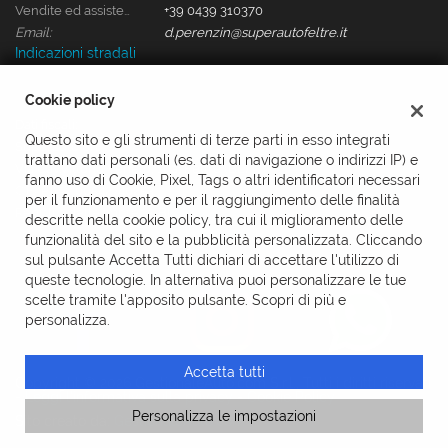
Vendite ed assistenza:
+39 0439 310370
Email:
d.perenzin@superautofeltre.it
Indicazioni stradali
Cookie policy
Dati fiscali:
Questo sito e gli strumenti di terze parti in esso integrati
Superauto Srl
trattano dati personali (es. dati di navigazione o indirizzi IP) e
Via Cav.Vittorio Veneto, 10a, Feltre (BL)
fanno uso di Cookie, Pixel, Tags o altri identificatori necessari
C.F/P.IVA:
00542740253
per il funzionamento e per il raggiungimento delle finalità
Registro delle imprese:
BL
descritte nella cookie policy, tra cui il miglioramento delle
funzionalità del sito e la pubblicità personalizzata. Cliccando
sul pulsante Accetta Tutti dichiari di accettare l'utilizzo di
queste tecnologie. In alternativa puoi personalizzare le tue
scelte tramite l'apposito pulsante. Scopri di più e
personalizza.
Accetta tutti
Copyright © 2026 GestionaleAuto.com S.r.l., Tutti i diritti riservati
-
Leggi l'informativa sulla privacy
-
Cookie Policy
Personalizza le impostazioni
Sito creato da:
GestionaleAuto.com