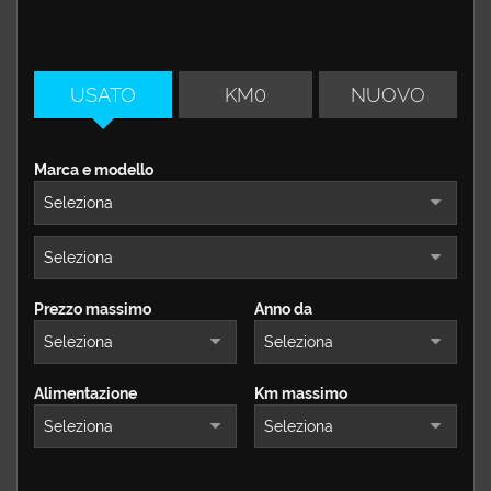
questi
CONTATTI
strumenti
di
tracciamento
USATO
KM0
NUOVO
si
rimanda
alla
Marca e modello
cookie
policy.
Puoi
rivedere
e
modificare
le
Prezzo massimo
Anno da
tue
scelte
in
qualsiasi
Alimentazione
Km massimo
momento.