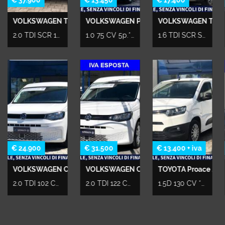
€ 37.900
€ 13.450
€ 17.400
Salva
le
VOLKSWAGEN T-Roc
VOLKSWAGEN Polo
VOLKSWAGEN T-Roc
impostazioni
2.0 TDI SCR 150 CV DSG R-Line Plus *KM0*
1.0 75 CV 5p.*CERCHI LEGA*SENSORI PARK*RETROCAMERA
1.6 TDI SCR Style *CERCHI LEGA*DIGITAL COCKPIT*
€ 24.900
€ 31.500
€ 13.400 + iva
VOLKSWAGEN Caddy
VOLKSWAGEN Caddy
TOYOTA Proace City
2.0 TDI 102 CV Space *DOPPIA PORTA SCORREVOLE*
2.0 TDI 122 CV DSG *7 POSTI*VETRI OSCURATI*CERT.VW
1.5D 130 CV *3 POSTI*RETROCAMERA*PREZZO + IVA*