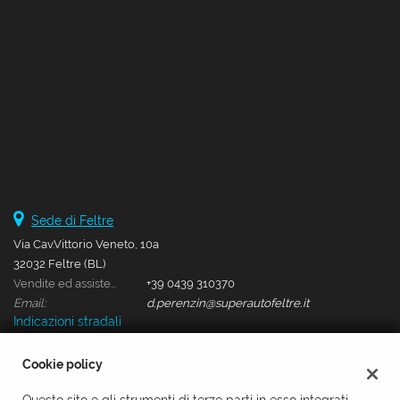
Salva
le
impostazioni
Sede di Feltre
Via Cav.Vittorio Veneto, 10a
32032 Feltre (BL)
Vendite ed assistenza:
+39 0439 310370
Email:
d.perenzin@superautofeltre.it
Indicazioni stradali
Cookie policy
Dati fiscali: