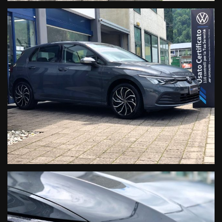
ANTEPRIMA L’AUTOVETTURA
• VALUTAZIONE DEL VOSTRO USATO ANCHE A DISTANZA
TRAMITE MAIL/WHATSAPP
• TEST DRIVE SU TUTTE LE AUTOVETTURE DISPONIBILI
• GARANZIA 12 MESI CON POSSIBILITA’ DI ESTENSIONE
ASSICURATIVA
• FORMULE DI FINANZIAMENTO CON POSSIBILITA' DI
FURTO/INCENDIO DA 12/96 MESI
• PREPARAZIONE ACCURATA DELL’ USATO CON LAVAGGIO E
SANIFICAZIONE DEGLI INTERNI
LA NOSTRA SEDE VENDITA/ASSISTENZA E SERVICE :
SEDE FELTRE (BL)
VIA CAV. VITTORIO VENETO 10/A
ZONA INDUSTRIALE