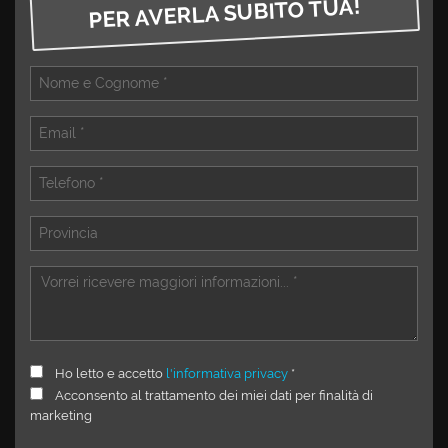
PER AVERLA SUBITO TUA!
tta
i
mpre
Cookie necessari
litato
Cookie delle preferenze
Cookie per il miglioramento dell'esperienza utente
Cookie analitici
Cookie di marketing
Leggi
Ho letto e accetto
l'informativa privacy
*
la
Acconsento al trattamento dei miei dati per finalità di
cookie
marketing
policy