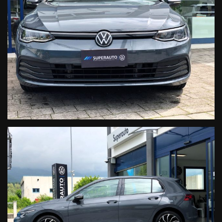
Immobilizer elettronico
ABS
ESP
ASR
INTERNO E COMFORT:
Volante multifunzione in pelle, con paddle
Climatizzatore automatico
Sensori di parcheggio anteriori e posteriori
Illuminazione LED d’ambiente
Specchietti laterali con regolazione elettrica, riscaldabili
Sensore di luce e pioggia
Chiusura Centralizzata
Start&Stop
Alzacristalli elettrici
Bracciolo
VISITA IL NOSTRO SITO WWW.SUPERAUTOFELTRE.IT DOVE
TROVERAI PIU' DI 50 FOTO DEL VEICOLO.
• OLTRE 40 ANNI DI ESPERIENZA E PASSIONE NEL CAMPO