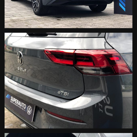
• AREA FINANZIARIA:
FIDITALIA
DEUTSCHE BANK EASY
• AREA GARANZIE AUTO:
CONFORMGEST
IMPORTANTE
La dotazione tecnica e gli accessori indicati nella presente
scheda potrebbero non coincidere con l’effettivo
equipaggiamento del veicolo, a causa della non uniformità dei
dati pubblicati dai diversi portali. Ci scusiamo per
l’inconveniente e vi invitiamo a verificare con il nostro venditore
le caratteristiche dello specifico veicolo. Superauto s.r.l. declina
ogni responsabilità per eventuali involontarie incongruenze, che
non rappresentano in alcun modo un impegno contrattuale.
* Prezzo finale offerto al pubblico, non vincolato all’acquisto di
un finanziamento, a permuta o rottamazione. Passaggio di
proprietà o eventuale targatura, IPT esclusi.