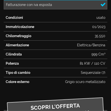
Fatturazione con iva esposta
questi
CONTATTI
strumenti
di
Condizioni
usato
tracciamento
si
Immatricolazione
01/2023
rimanda
alla
Chilometraggio
35.550
cookie
policy.
Alimentazione
Elettrica/Benzina
Puoi
Cilindrata
999 Cm³
rivedere
e
Potenza
81 KW / 110 CV
modificare
le
Tipo di cambio
Sequenziale (7)
tue
scelte
Colore esterno
Grigio scuro metallizzato
in
qualsiasi
momento.
SCOPRI L'OFFERTA