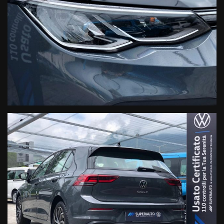
TELEFONO 0439.303636
DINO PERENZIN
+ 39 328 2926878
E-MAIL: d.perenzin@superautofeltre.it
DESIREE MELETTI
+ 39 328 2181750
E-MAIL: d.meletti@superautofeltre.it
ORARI :
DA LUNEDI’ A VENERDI’
MATTINO: 8.30 – 12.00
POMERIGGIO: 14.00 – 18.30
SABATO
MATTINO: 9.00 – 12.00
I NOSTRI PARTNER: