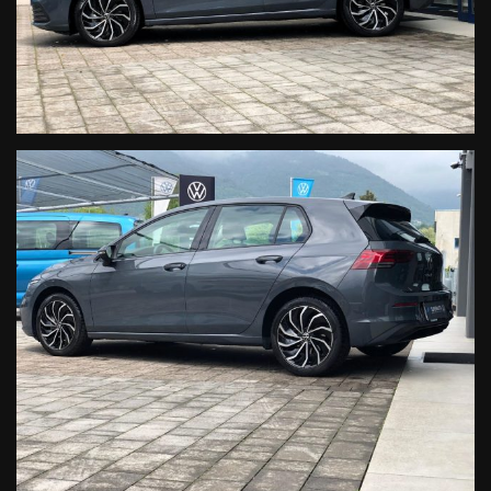
DELLE AUTO
• UN PARCO AUTO DOVE POTRETE TROVARE AUTO NUOVE,
KM0, AZIENDALI O USATO SELEZIONATO
• DISPONIBILITA’ E VELOCITA’ A SEGUIRVI NELLE DIVERSE FASI
DEL VOSTRO ACQUISTO
• ATTESTATO DI ECCELLENZA DA PARTE DEI CLIENTI CON
OTTIME RECENSIONI
• LAVAGGIO E SANIFICAZIONE INTERNI VETTURA
• CONTROLLO PRE-ACQUISTO STATO VETTURA DA PARTE
DEL NOSTRO STAFF
• CHILOMETRAGGIO DELL’AUTO ACQUISTATA ESPRESSO IN
FATTURA
• PREZZI REALI NON LEGATI AL FINANZIAMENTO
• POSSIBILITA’ DI VIDEOCHIAMATA PER VISIONARE IN