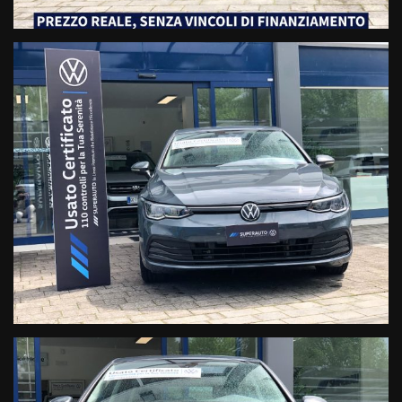
Fari LED
Cerchi in lega da 17’’
SICUREZZA E MULTIMEDIA:
Digital Cockpit
Display Touch Screen multifunzione
Bluetooth
Radio DAB
AppConnect
Ingressi USB-C
Presa 12V
Front Assist
Lane Assist
Cruise Control Adattivo
Rilevatore stanchezza conducente
Chiamata d'Emergenza
Kit Antipanne
Monitoraggio pressione pneumatici
Airbag conducente e passeggero (Disattivabile)
Airbag laterali
Airbag testa
Ancoraggi isofix