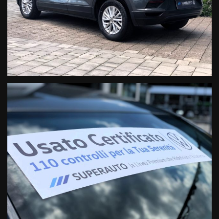
• FORMULE DI FINANZIAMENTO CON POSSIBILITA' DI
FURTO/INCENDIO DA 12/96 MESI
• PREPARAZIONE ACCURATA DELL’ USATO CON LAVAGGIO E
SANIFICAZIONE DEGLI INTERNI
LA NOSTRA SEDE VENDITA/ASSISTENZA E SERVICE :
SEDE FELTRE (BL)
VIA CAV. VITTORIO VENETO 10/A
ZONA INDUSTRIALE
TELEFONO 0439.303636
DINO PERENZIN
+ 39 328 2926878
E-MAIL: d.perenzin@superautofeltre.it
DESIREE MELETTI
+ 39 328 2181750
E-MAIL: d.meletti@superautofeltre.it