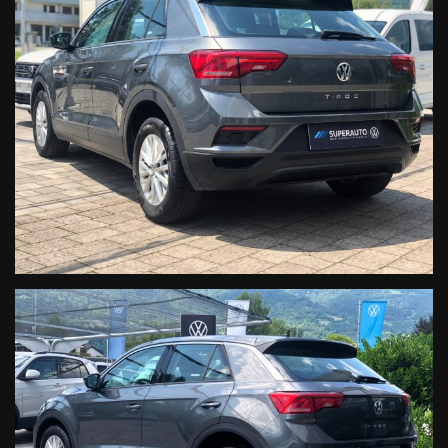
OTTIME RECENSIONI
• LAVAGGIO E SANIFICAZIONE INTERNI VETTURA
• CONTROLLO PRE-ACQUISTO STATO VETTURA DA PARTE
DEL NOSTRO STAFF
• CHILOMETRAGGIO DELL’AUTO ACQUISTATA ESPRESSO IN
FATTURA
• PREZZI REALI NON LEGATI AL FINANZIAMENTO
• POSSIBILITA’ DI VIDEOCHIAMATA PER VISIONARE IN
ANTEPRIMA L’AUTOVETTURA
• VALUTAZIONE DEL VOSTRO USATO ANCHE A DISTANZA
TRAMITE MAIL/WHATSAPP
• TEST DRIVE SU TUTTE LE AUTOVETTURE DISPONIBILI
• GARANZIA 12 MESI CON POSSIBILITA’ DI ESTENSIONE
ASSICURATIVA