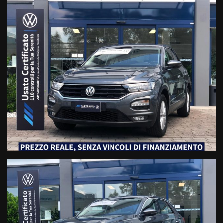
VW T-ROC
Motore: 1.0 TSI 116 CV
Cambio: Manuale a 6 rapporti
Colore: Indium Grey Metallizzato
Usato Certificato, regolarmente tagliandato e revisionato.
Veicolo guidabile da Neopatentati
ESTERNO E ILLUMINAZIONE:
Fari Alogeni
Fari Fendinebbia
Cerchi in lega da 16’’
SICUREZZA E MULTIMEDIA
Display Touch Screen multifunzione
Bluetooth
Radio
AppConnect
Lettore CD
Presa Scheda SD
Ingressi USB