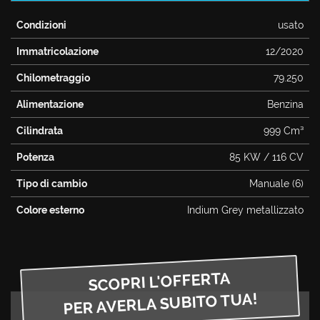
questi
CONTATTI
Condizioni
usato
strumenti
di
Immatricolazione
12/2020
tracciamento
si
Chilometraggio
79.250
rimanda
alla
Alimentazione
Benzina
cookie
policy.
Cilindrata
999 Cm³
Puoi
rivedere
Potenza
85 KW / 116 CV
e
Tipo di cambio
Manuale (6)
modificare
le
Colore esterno
Indium Grey metallizzato
tue
scelte
in
qualsiasi
momento.
SCOPRI L'OFFERTA
PER AVERLA SUBITO TUA!