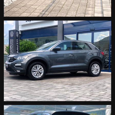
Specchietti laterali con regolazione elettrica, riscaldabili e
richiudibili elettricamente
Sensore di luce e pioggia
Chiusura Centralizzata
Start&Stop
Luce d’ambiente
Alzacristalli elettrici
Bracciolo
VISITA IL NOSTRO SITO WWW.SUPERAUTOFELTRE.IT DOVE
TROVERAI PIU' DI 50 FOTO DEL VEICOLO.
• OLTRE 40 ANNI DI ESPERIENZA E PASSIONE NEL CAMPO
DELLE AUTO
• UN PARCO AUTO DOVE POTRETE TROVARE AUTO NUOVE,
KM0, AZIENDALI O USATO SELEZIONATO
• DISPONIBILITA’ E VELOCITA’ A SEGUIRVI NELLE DIVERSE FASI
DEL VOSTRO ACQUISTO
• ATTESTATO DI ECCELLENZA DA PARTE DEI CLIENTI CON