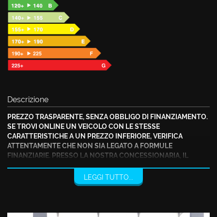
Descrizione
PREZZO TRASPARENTE, SENZA OBBLIGO DI FINANZIAMENTO.
SE TROVI ONLINE UN VEICOLO CON LE STESSE
CARATTERISTICHE A UN PREZZO INFERIORE, VERIFICA
ATTENTAMENTE CHE NON SIA LEGATO A FORMULE
FINANZIARIE. PRESSO LA NOSTRA CONCESSIONARIA, IL
VALORE ESPOSTO È REALE: CHE TU SCELGA DI FINANZIARE O
MENO, IL PREZZO NON CAMBIA. SEI LIBERO DI SCEGLIERE, IN
LEGGI TUTTO...
TOTALE SERENITÀ.
PREZZO REALE, SENZA ALCUN VINCOLO DI FINANZIAMENTO