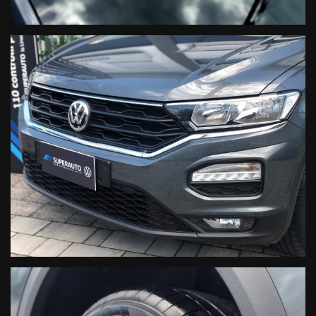
ORARI :
DA LUNEDI’ A VENERDI’
MATTINO: 8.30 – 12.00
POMERIGGIO: 14.00 – 18.30
SABATO
MATTINO: 9.00 – 12.00
I NOSTRI PARTNER:
• AREA FINANZIARIA:
FIDITALIA
DEUTSCHE BANK EASY
• AREA GARANZIE AUTO:
CONFORMGEST
IMPORTANTE