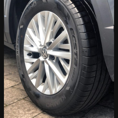
La dotazione tecnica e gli accessori indicati nella presente
scheda potrebbero non coincidere con l’effettivo
equipaggiamento del veicolo, a causa della non uniformità dei
dati pubblicati dai diversi portali. Ci scusiamo per
l’inconveniente e vi invitiamo a verificare con il nostro venditore
le caratteristiche dello specifico veicolo. Superauto s.r.l. declina
ogni responsabilità per eventuali involontarie incongruenze, che
non rappresentano in alcun modo un impegno contrattuale.
* Prezzo finale offerto al pubblico, non vincolato all’acquisto di
un finanziamento, a permuta o rottamazione. Passaggio di
proprietà o eventuale targatura, IPT esclusi.