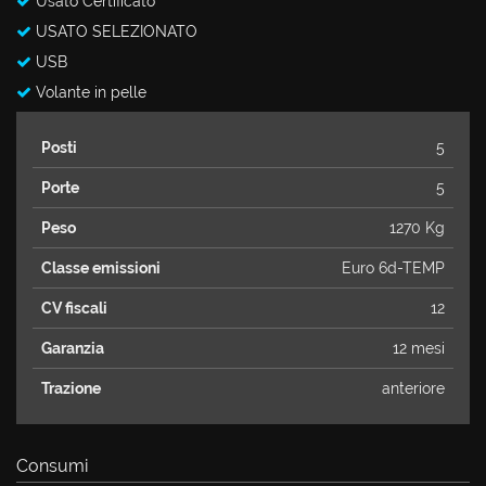
Usato Certificato
USATO SELEZIONATO
USB
Volante in pelle
Posti
5
Porte
5
Peso
1270 Kg
Classe emissioni
Euro 6d-TEMP
CV fiscali
12
Garanzia
12 mesi
Trazione
anteriore
Consumi