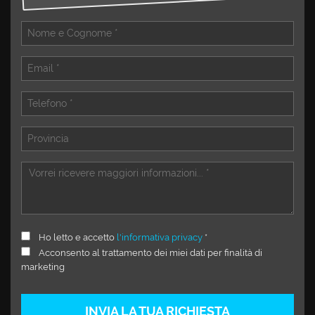
tta
i
mpre
Cookie necessari
litato
Cookie delle preferenze
Cookie per il miglioramento dell'esperienza utente
Cookie analitici
Cookie di marketing
Ho letto e accetto
l'informativa privacy
*
Leggi
Acconsento al trattamento dei miei dati per finalità di
la
marketing
cookie
policy
INVIA LA TUA RICHIESTA