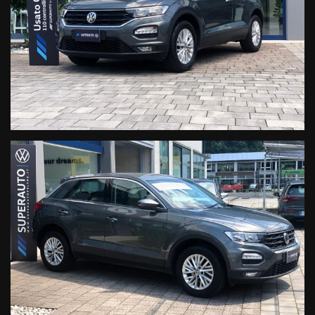
Presa 12V
Front Assist
Lane Assist
Adaptive Cruise Control
Kit Antipanne
Monitoraggio pressione pneumatici
Airbag conducente e passeggero (Disattivabile)
Airbag laterali
Airbag testa
Ancoraggi isofix
Immobilizer elettronico
ABS
ESP
ASR
INTERNO E COMFORT:
Volante in pelle
Freno di stazionamento elettronico
Climatizzatore automatico bizona
Sedili anteriori riscaldabili
Sedili anteriori con funzione ergonomica
Sensori di parcheggio posteriori