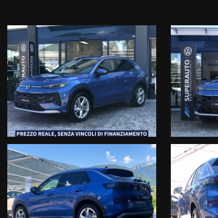
Motore: 1.5 eTSI 150 CV
Cambio: Automatico DSG a 7 rapporti
Colore: Celestial Blue Metallizzato
Veicolo nuovo km0, estensione garanzia ufficiale Volkswagen 4 an
Auto guidabile da Neopatentati
VISITA IL NOSTRO SITO WWW.SUPERAUTOFELTRE.IT DOVE TROV
• OLTRE 40 ANNI DI ESPERIENZA E PASSIONE NEL CAMPO DEL
• UN PARCO AUTO DOVE POTRETE TROVARE AUTO NUOVE, KM0
• DISPONIBILITA’ E VELOCITA’ A SEGUIRVI NELLE DIVERSE FAS
• ATTESTATO DI ECCELLENZA DA PARTE DEI CLIENTI CON OTT
• LAVAGGIO E SANIFICAZIONE INTERNI VETTURA
• CONTROLLO PRE-ACQUISTO STATO VETTURA DA PARTE DEL
• CHILOMETRAGGIO DELL’AUTO ACQUISTATA ESPRESSO IN FAT