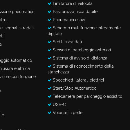
Limitatore di velocità
ssione pneumatici
Parabrezza riscaldabile
trol
Pneumatici estivi
i segnali stradali
Schermo multifunzione interamente
digitale
ti
Sedili riscaldati
a
Sensori di parcheggio anteriori
Sistema di avviso di distanza
eggio automatico
Sistema di riconoscimento della
iusura elettrica
stanchezza
visore con funzione
Specchietti laterali elettrici
Start/Stop Automatico
e
Telecamera per parcheggio assistito
USB-C
Volante in pelle
ile