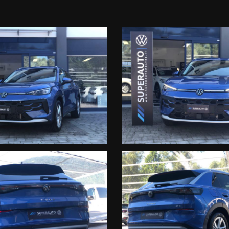
ni fino a 40.000km inclusa
ERAI PIU' DI 50 FOTO DEL VEICOLO.
LE AUTO
, AZIENDALI O USATO SELEZIONATO
I DEL VOSTRO ACQUISTO
IME RECENSIONI
 NOSTRO STAFF
TURA