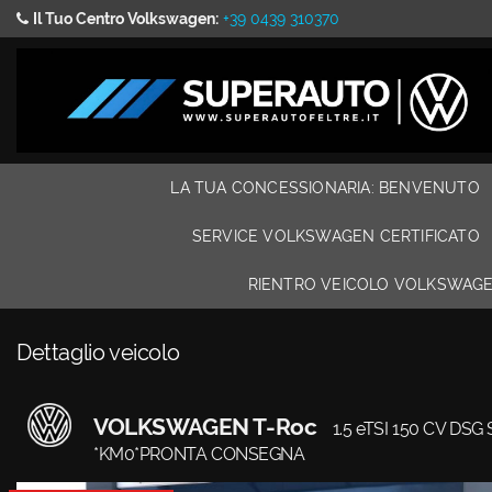
Il Tuo Centro Volkswagen:
+39 0439 310370
LA TUA
Le
CONCESSIONARIA:
tue
BENVENUTO
preferenze
di
consenso
LISTA VEICOLI
Il
LA TUA CONCESSIONARIA: BENVENUTO
seguente
110 CONTROLLI DI
pannello
PRECONSEGNA
ti
SERVICE VOLKSWAGEN CERTIFICATO
consente
di
RIENTRO VEICOLO VOLKSWAGE
CONFIGURA LA TUA
esprimere
NUOVA VOLKSWAGEN
le
tue
Dettaglio veicolo
preferenze
SERVICE VOLKSWAGEN
di
CERTIFICATO
consenso
VOLKSWAGEN T-Roc
1.5 eTSI 150 CV DSG 
alle
*KM0*PRONTA CONSEGNA
tecnologie
LE OPINIONI DEI
di
NOSTRI CLIENTI