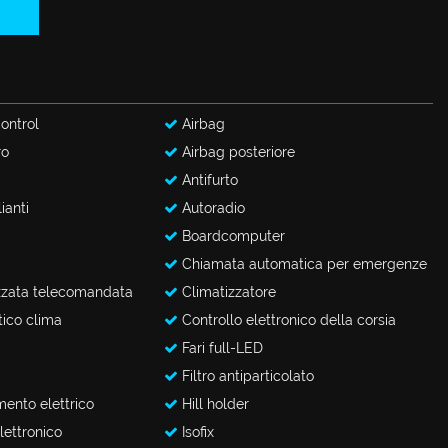
ontrol
Airbag
ro
Airbag posteriore
Antifurto
ianti
Autoradio
Boardcomputer
Chiamata automatica per emergenze
zzata telecomandata
Climatizzatore
ico clima
Controllo elettronico della corsia
Fari full-LED
Filtro antiparticolato
mento elettrico
Hill holder
lettronico
Isofix