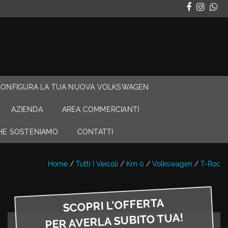
CONFIGURA LA TUA NUOVA VOLKSWAGEN
AZIENDA
AREA COMMERCIANTI
CHE SOSTENIAMO
CONTATTI
Home
/
Tutti I Veicoli
/
Km 0
/
Volkswagen
/
T-Roc
SCOPRI L'OFFERTA
PER AVERLA SUBITO TUA!