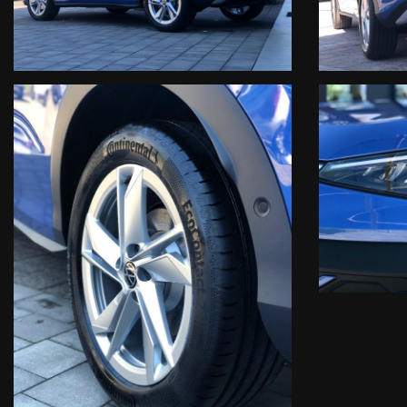
• PREZZI REALI NON LEGATI AL FINANZIAMENTO
• POSSIBILITA’ DI VIDEOCHIAMATA PER VISIONARE IN ANTEPRI
• VALUTAZIONE DEL VOSTRO USATO ANCHE A DISTANZA TRA
• TEST DRIVE SU TUTTE LE AUTOVETTURE DISPONIBILI
• GARANZIA 12 MESI CON POSSIBILITA’ DI ESTENSIONE ASSICUR
• FORMULE DI FINANZIAMENTO CON POSSIBILITA' DI FURTO/IN
• PREPARAZIONE ACCURATA DELL’ USATO CON LAVAGGIO E SAN
LA NOSTRA SEDE VENDITA/ASSISTENZA E SERVICE :
SEDE FELTRE (BL)
VIA CAV. VITTORIO VENETO 10/A
ZONA INDUSTRIALE
TELEFONO 0439.303636