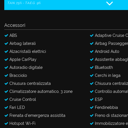
T.A.N. 7,5% - T.A.E.G.
9%
questi
CONTATTI
strumenti
di
tracciamento
Accessori
si
rimanda
ABS
Adaptive Cruise C
alla
Airbag laterali
Airbag Passegge
cookie
policy.
Alzacristalli elettrici
Android Auto
Puoi
Apple CarPlay
Assistente abbagl
rivedere
Autoradio digitale
Bluetooth
e
modificare
Bracciolo
Cerchi in lega
le
Chiusura centralizzata
Chiusura centrali
tue
scelte
Climatizzatore automatico, 3 zone
Controllo automat
in
Cruise Control
ESP
qualsiasi
Fari LED
Fendinebbia
momento.
Frenata d'emergenza assistita
Freno di staziona
Hotspot Wi-Fi
Immobilizzatore e