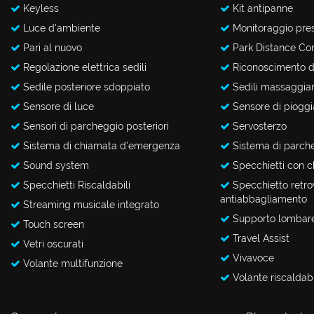
tta
Keyless
Kit antipanne
i
Luce d'ambiente
Monitoraggio pre
Pari al nuovo
Park Distance Con
Regolazione elettrica sedili
Riconoscimento de
mpre
Cookie necessari
litato
Sedile posteriore sdoppiato
Sedili massaggian
Sensore di luce
Sensore di pioggi
Cookie delle preferenze
Sensori di parcheggio posteriori
Servosterzo
Sistema di chiamata d'emergenza
Sistema di parch
Cookie per il miglioramento dell'esperienza utente
Sound system
Specchietti con ch
Cookie analitici
Specchietti Riscaldabili
Specchietto retro
antiabbagliamento
Streaming musicale integrato
Cookie di marketing
Supporto lombar
Touch screen
Travel Assist
Vetri oscurati
Vivavoce
Volante multifunzione
Volante riscaldab