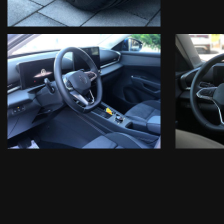
DINO PERENZIN
+ 39 328 2926878
E-MAIL: d.perenzin@superautofeltre.it
DESIREE MELETTI
+ 39 328 2181750
E-MAIL: d.meletti@superautofeltre.it
ORARI :
DA LUNEDI’ A VENERDI’
MATTINO: 8.30 – 12.00
POMERIGGIO: 14.00 – 18.30
SABATO
MATTINO: 9.00 – 12.00
I NOSTRI PARTNER:
• AREA FINANZIARIA: