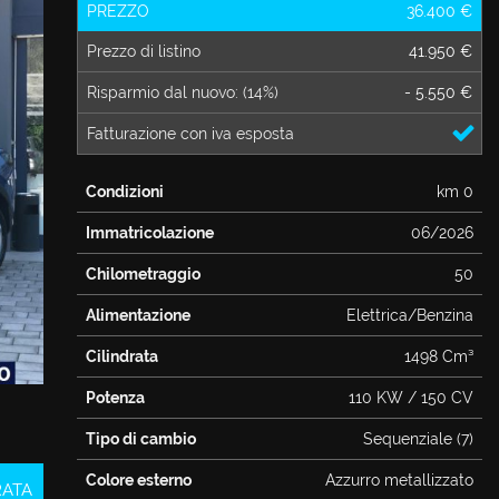
PREZZO
36.400 €
a
Prezzo di listino
41.950 €
Risparmio dal nuovo: (14%)
- 5.550 €
Fatturazione con iva esposta
Condizioni
km 0
Immatricolazione
06/2026
Chilometraggio
50
Alimentazione
Elettrica/Benzina
Cilindrata
1498 Cm³
Potenza
110 KW / 150 CV
Tipo di cambio
Sequenziale (7)
Colore esterno
Azzurro metallizzato
RATA