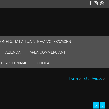
CONFIGURA LA TUA NUOVA VOLKSWAGEN
AZIENDA
AREA COMMERCIANTI
CHE SOSTENIAMO
CONTATTI
Home
/
Tutti I Veicoli
/
<
>