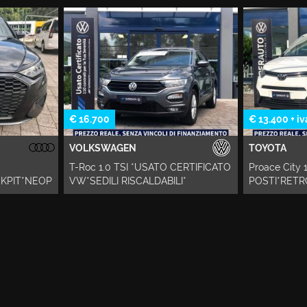
16.700
€ 13.400 + iva
OLKSWAGEN
TOYOTA
Roc 1.0 TSI *USATO CERTIFICATO
Proace City 1.5D 130 CV *3
*SEDILI RISCALDABILI*
POSTI*RETROCAMERA*PREZZ
IVA*