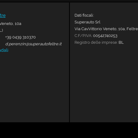
Dati fiscali:
tre
Superauto Srl
 Veneto, 10a
Via Cav.Vittorio Veneto, 10a, Feltre
L)
C.F/P.IVA:
00542740253
+39 0439 310370
Registro delle imprese:
BL
d.perenzin@superautofeltre.it
adali
Leggi l'informativa sulla privacy
-
Cookie Policy