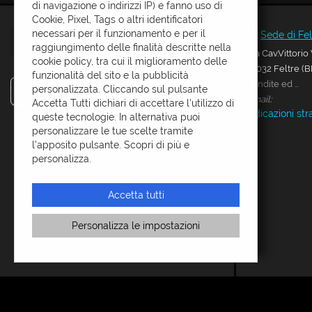
di navigazione o indirizzi IP) e fanno uso di
questi
CONTATTI
Cookie, Pixel, Tags o altri identificatori
strumenti
necessari per il funzionamento e per il
Sede di Fel
di
raggiungimento delle finalità descritte nella
Via Cav.Vittorio
tracciamento
cookie policy, tra cui il miglioramento delle
32032 Feltre (B
si
funzionalità del sito e la pubblicità
rimanda
Vendite ed assistenza:
personalizzata. Cliccando sul pulsante
superautofeltre
alla
Email:
Accetta Tutti dichiari di accettare l'utilizzo di
cookie
Indicazioni str
queste tecnologie. In alternativa puoi
policy.
personalizzare le tue scelte tramite
Puoi
l'apposito pulsante. Scopri di più e
Leggi
rivedere
personalizza.
la
e
cookie
modificare
policy
le
Accetta tutti
tue
scelte
Personalizza le impostazioni
e
in
oni
qualsiasi
momento.
Copyright © 2026 GestionaleAuto.com S.r.l., Tutti i diritti riservati -