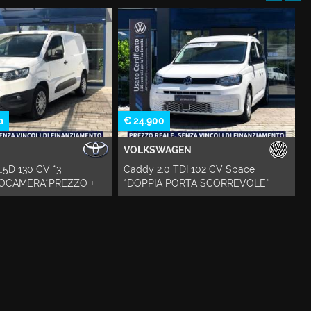
€ 24.900
€ 17.950
VOLKSWAGEN
VOLKSWAGEN
Caddy 2.0 TDI 102 CV Space
T-Cross 1.0 TSI Sty
O +
*DOPPIA PORTA SCORREVOLE*
*RETROCAMERA*C